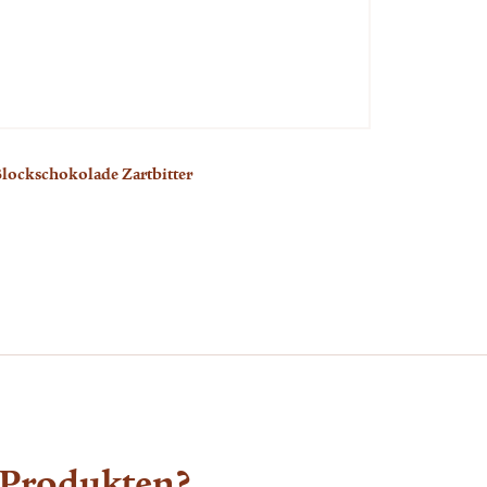
lockschokolade Zartbitter
Herz-Lolly 
 Produkten?