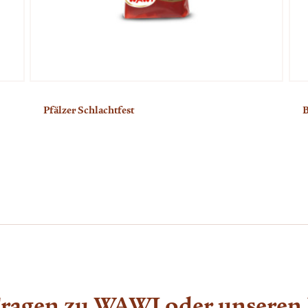
Pfälzer Schlachtfest
B
Fragen zu WAWI oder unseren