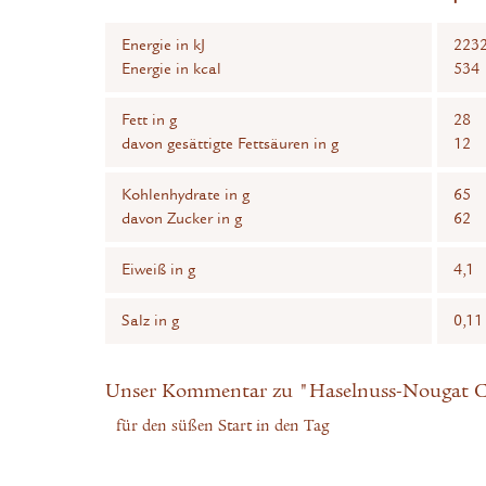
Energie in kJ
223
Energie in kcal
534
Fett in g
28
davon gesättigte Fettsäuren in g
12
Kohlenhydrate in g
65
davon Zucker in g
62
Eiweiß in g
4,1
Salz in g
0,11
Unser Kommentar zu "Haselnuss-Nougat 
für den süßen Start in den Tag