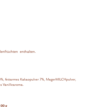
lenfrüchten enthalten.
3%, fettarmes Kakaopulver 7%, MagerMILCHpulver,
s Vanillearoma.
100 g