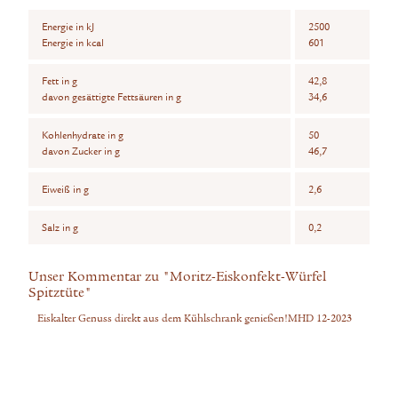
Energie in kJ
2500
Energie in kcal
601
Fett in g
42,8
davon gesättigte Fettsäuren in g
34,6
Kohlenhydrate in g
50
davon Zucker in g
46,7
Eiweiß in g
2,6
Salz in g
0,2
Unser Kommentar zu "Moritz-Eiskonfekt-Würfel
Spitztüte"
Eiskalter Genuss direkt aus dem Kühlschrank genießen!MHD 12-2023