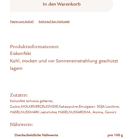
In den
Warenkorb
Fragen zum Artikel?
Artikel auf den Merkzettel
Produktinformationen:
Eiskonfekt
Kühl, trocken und vor Sonneneinstrahlung geschützt
lagern
Zutaten:
Kokosfett teilweise gehärtet,
Zucker,MOLKENERZEUGNISSE,Kakaopulver,Emulgator: SOJA Lecithine,
HASELNUSSMARK,natürliches HASELNUSSAROMA, Aroma, Gewürz
Nährwerte:
Durchschnittliche Nährwerte
pro 100 g