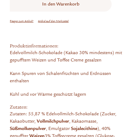
In den
Warenkorb
Fragen zum Artikel?
Artikel auf den Merkzettel
Produktinformationen:
Edelvollmilch-Schokolade (Kakao 30% mindestens) mit
gepufftem Weizen und Toffee Creme gesalzen
Kann Spuren von Schalenfrüchten und Erdnüssen
enthalten
Kühl und vor Wärme geschützt lagern
Zutaten:
Zutaten: 55,87 % Edelvollmilch-Schokolade (Zucker,
Kakaobutter,
Vollmilchpulver
, Kakaomasse,
Süßmolkenpulver
, Emulgator
Sojalecithine
), 40%
gepuffter
Weizen
3% Toffeecreme gesalzen (Glukose-