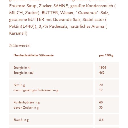
Fruktose-Sirup, Zucker, SAHNE, gesüßte Kondensmilch (
MILCH, Zucker), BUTTER, Wasser, "Guerande"-Salz,
gesalzene BUTTER mit Guerande-Salz, Stabilisator (
Pektin(E440)), 0,7% Pudersalz, natürliches Aroma (
Karamell)
Nährwerte:
Durchschnittliche Nährwerte
pro 100 g
Energie in kJ
1936
Energie in kcal
462
Fett in g
20
davon gesättigte Fettsäuren in g
12
Kohlenhydrate in g
60
davon Zucker in g
33
Eiweiß in g
8,6