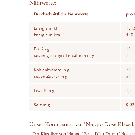
Nährwerte:
Durchschnittliche Nährwerte
pro 
Energie in kJ
181
Energie in kcal
430
Fett in g
11
davon gesättigte Fettsäuren in g
7
Kohlenhydrate in g
79
davon Zucker in g
51
Eiweiß in g
1,6
Salz in g
0,02
Unser Kommentar zu "Nappo Dose Klassik 
Der Klassiker von Nappo "Beiss DIch Durch"Noch nic