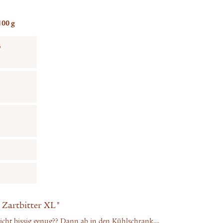
100 g
3
Zartbitter XL"
ht bissig genug?? Dann ab in den Kühlschrank....