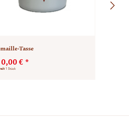
maille-Tasse
Nappo S
10,00 € *
1,99 €
halt
1 Stück
Inhalt
150 Gr