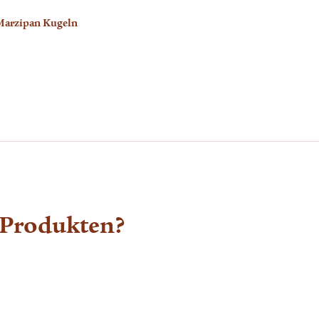
arzipan Kugeln
Blockschoko
 Produkten?