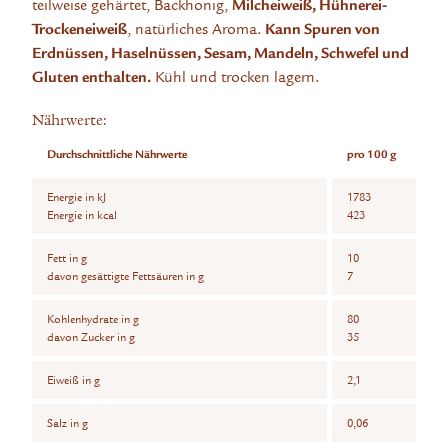
teilweise gehärtet, Backhonig,
Milcheiweiß, Hühnerei-
Trockeneiweiß
, natürliches Aroma.
Kann Spuren von
Erdnüssen, Haselnüssen, Sesam, Mandeln, Schwefel und
Gluten enthalten.
Kühl und trocken lagern.
Nährwerte:
Durchschnittliche Nährwerte
pro 100 g
Energie in kJ
1783
Energie in kcal
423
Fett in g
10
davon gesättigte Fettsäuren in g
7
Kohlenhydrate in g
80
davon Zucker in g
35
Eiweiß in g
2,1
Salz in g
0,06