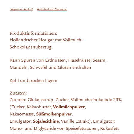
Fragen zum Artikel?
Artikel auf den Merkzettel
Produktinformationen:
Holländischer Nougat mit Vollmilch-
Schokoladenüberzug
Kann Spuren von Erdnüssen, Haselnüsse, Sesam,
Mandeln, Schwefel und Gluten enthalten
Kühl und trocken lagern
Zutaten:
Zutaten: Glukosesirup, Zucker, Vollmilchschokolade 23%
(Zucker, Kakaobutter,
Vollmilchpulver
,
Kakaomasse,
Süßmolkenpulver
,
Emulgator:
Sojalecithine
, Vanille Extrakt), Emulgator:
Mono- und Diglyceride von Speisefettsäuren, Kokosfett