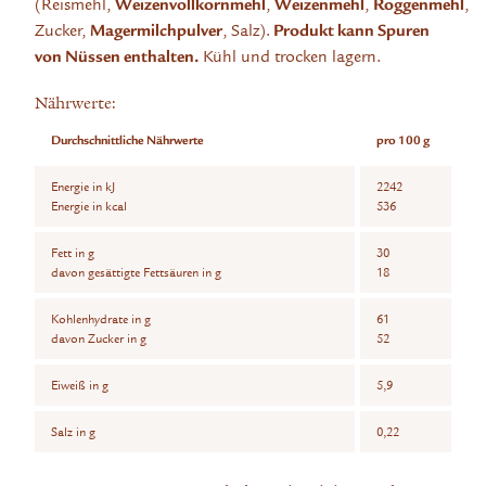
(Reismehl,
Weizenvollkornmehl
,
Weizenmehl
,
Roggenmehl
,
Zucker,
Magermilchpulver
, Salz).
Produkt kann Spuren
von Nüssen enthalten.
Kühl und trocken lagern.
Nährwerte:
Durchschnittliche Nährwerte
pro 100 g
Energie in kJ
2242
Energie in kcal
536
Fett in g
30
davon gesättigte Fettsäuren in g
18
Kohlenhydrate in g
61
davon Zucker in g
52
Eiweiß in g
5,9
Salz in g
0,22