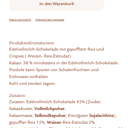
In den
Warenkorb
Fragen zum Artikel?
Artikel auf den Merkzettel
Produktinformationen:
Edelvollmilch-Schokolade mit gepufftem Reis und
Crispies ( Weizen- Reis-Extrudat)
Kakao: 30 % mindestens in der Edelvollmilch-Schokolade.
Produkt kann Spuren von Schalenfrüchten und
Erdnüssen enthalten
Kühl und trocken lagern.
Zutaten:
Zutaten: Edelvollmilch-Schokolade 83% (Zucker,
Kakaobutter,
Vollmilchpulver
,
Kakaomasse,
Süßmolkepulver
, Emulgator
Sojalecithine
),
gepuffter Reis 15%,
Weizen
-Reis-Extrudat 2%