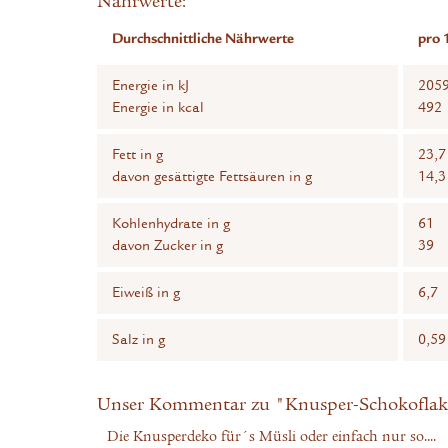
Nährwerte:
Durchschnittliche Nährwerte
pro 
Energie in kJ
205
Energie in kcal
492
Fett in g
23,7
davon gesättigte Fettsäuren in g
14,3
Kohlenhydrate in g
61
davon Zucker in g
39
Eiweiß in g
6,7
Salz in g
0,59
Unser Kommentar zu "Knusper-Schokoflake
Die Knusperdeko für´s Müsli oder einfach nur so....