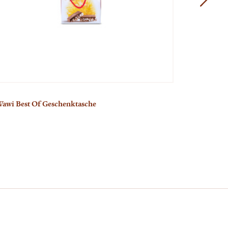
awi Best Of Geschenktasche
Marzipan K