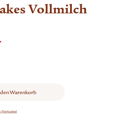
akes Vollmilch
*
 den
Warenkorb
n Merkzettel