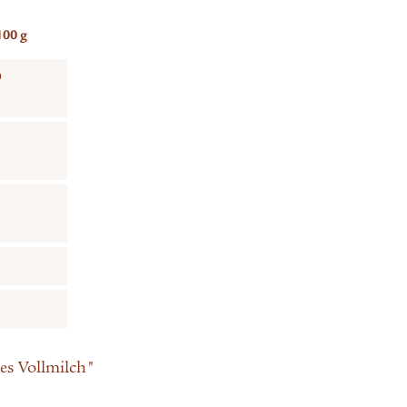
100 g
9
s Vollmilch"