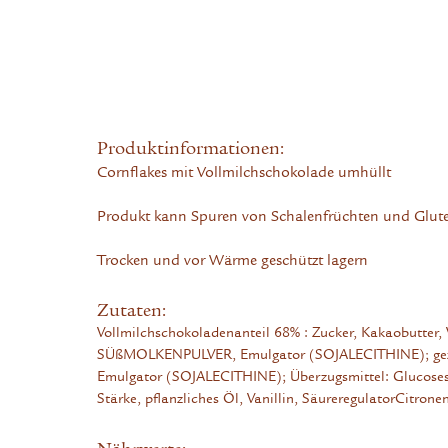
Produktinformationen:
Cornflakes mit Vollmilchschokolade umhüllt
Produkt kann Spuren von Schalenfrüchten und Glute
Trocken und vor Wärme geschützt lagern
Zutaten:
Vollmilchschokoladenanteil 68% : Zucker, Kakaobut
SÜßMOLKENPULVER, Emulgator (SOJALECITHINE); gezuc
Emulgator (SOJALECITHINE); Überzugsmittel: Glucosesi
Stärke, pflanzliches Öl, Vanillin, SäureregulatorCitron