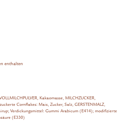
n enthalten
ter, VOLLMILCHPULVER, Kakaomasse, MILCHZUCKER,
kerte Cornflakes: Mais, Zucker, Salz, GERSTENMALZ,
rup; Verdickungsmittel: Gummi Arabicum (E414); modifizierte
ensäure (E330)