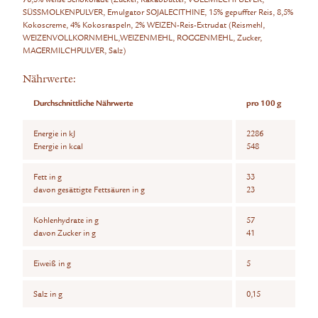
SÜSSMOLKENPULVER, Emulgator SOJALECITHINE, 15% gepuffter Reis, 8,5%
Kokoscreme, 4% Kokosraspeln, 2% WEIZEN-Reis-Extrudat (Reismehl,
WEIZENVOLLKORNMEHL,WEIZENMEHL, ROGGENMEHL, Zucker,
MAGERMILCHPULVER, Salz)
Nährwerte:
Durchschnittliche Nährwerte
pro 100 g
Energie in kJ
2286
Energie in kcal
548
Fett in g
33
davon gesättigte Fettsäuren in g
23
Kohlenhydrate in g
57
davon Zucker in g
41
Eiweiß in g
5
Salz in g
0,15