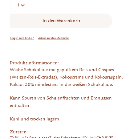
In den
Warenkorb
Fragen zum Artikel?
Artikel auf den Merkzettel
Produktinformationen:
Weiße Schokolade mit gepufftem Reis und Crispies
(Weizen-Reis-Extrudat), Kokoscreme und Kokosraspeln.
Kakao: 30% mindestens in der weißen Schokolade.
Kann Spuren von Schalenfrüchten und Erdnüssen
enthalten
Kühl und trocken lagern
Zutaten:
70,5% weiße Schokolade (Zucker, Kakaobutter, VOLLMILCHPULVER,