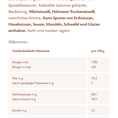
Speisefettsäuren, Kokosfett teilweise gehärtet,
Backhonig,
Milcheiweiß, Hühnerei-Trockeneiweiß
,
natürliches Aroma.
Kann Spuren von Erdnüssen,
Haselnüssen, Sesam, Mandeln, Schwefel und Gluten
enthalten.
Kühl und trocken lagern.
Nährwerte:
Durchschnittliche Nährwerte
pro 100 g
Energie in kJ
1783
Energie in kcal
423
Fett in g
10,2
davon gesättigte Fettsäuren in g
7
Kohlenhydrate in g
80,1
davon Zucker in g
34,7
Eiweiß in g
2,1