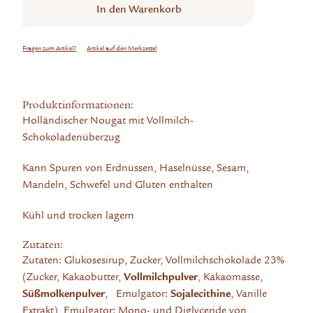
In den
Warenkorb
Fragen zum Artikel?
Artikel auf den Merkzettel
Produktinformationen:
Holländischer Nougat mit Vollmilch-
Schokoladenüberzug
Kann Spuren von Erdnüssen, Haselnüsse, Sesam,
Mandeln, Schwefel und Gluten enthalten
Kühl und trocken lagern
Zutaten:
Zutaten: Glukosesirup, Zucker, Vollmilchschokolade 23%
(Zucker, Kakaobutter,
Vollmilchpulver
, Kakaomasse,
Süßmolkenpulver
, Emulgator:
Sojalecithine
, Vanille
Extrakt), Emulgator: Mono- und Diglyceride von