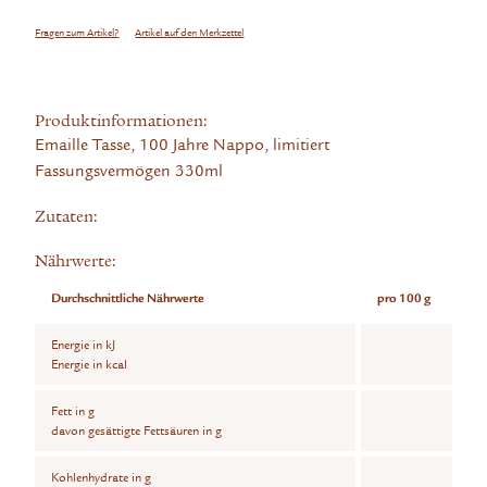
Fragen zum Artikel?
Artikel auf den Merkzettel
Produktinformationen:
Emaille Tasse, 100 Jahre Nappo, limitiert
Fassungsvermögen 330ml
Zutaten:
Nährwerte:
Durchschnittliche Nährwerte
pro 100 g
Energie in kJ
Energie in kcal
Fett in g
davon gesättigte Fettsäuren in g
Kohlenhydrate in g