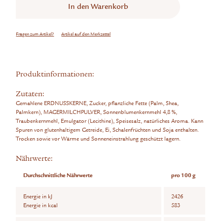
In den
Warenkorb
Fragen zum Artikel?
Artikel auf den Merkzettel
Produktinformationen:
Zutaten:
Gemahlene ERDNUSSKERNE, Zucker, pflanzliche Fette (Palm, Shea,
Palmkern), MAGERMILCHPULVER, Sonnenblumenkernmehl 4,8 %,
Traubenkernmehl, Emulgator (Lecithine), Speisesalz, natürliches Aroma. Kann
Spuren von glutenhaltigem Getreide, Ei, Schalenfrüchten und Soja enthalten.
Trocken sowie vor Wärme und Sonneneinstrahlung geschützt lagern.
Nährwerte:
Durchschnittliche Nährwerte
pro 100 g
Energie in kJ
2426
Energie in kcal
583