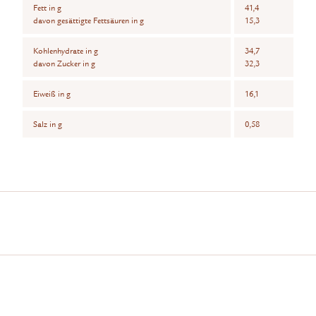
Fett in g
41,4
davon gesättigte Fettsäuren in g
15,3
Kohlenhydrate in g
34,7
davon Zucker in g
32,3
Eiweiß in g
16,1
Salz in g
0,58